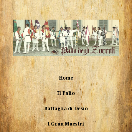
Home
Il Palio
Battaglia di Desio
I Gran Maestri