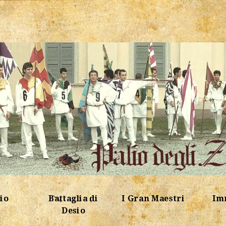
lio
Battaglia di
I Gran Maestri
Im
Desio