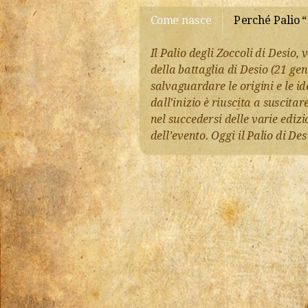
Come nasce
Perché Palio “
Il
Palio degli Zoccoli di Desio
, 
della battaglia di Desio (21 gen
salvaguardare le origini e le id
dall’inizio è riuscita a suscit
nel succedersi delle varie ediz
dell’evento. Oggi il Palio di D