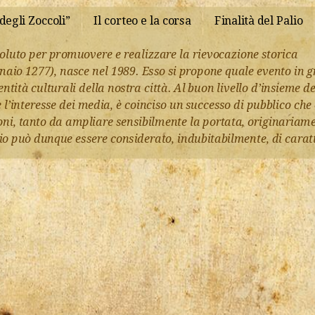
degli Zoccoli”
Il corteo e la corsa
Finalità del Palio
voluto per promuovere e realizzare la rievocazione storica
naio 1277), nasce nel 1989. Esso si propone quale evento in gr
entità culturali della nostra città. Al buon livello d’insieme d
are l’interesse dei media, è coinciso un successo di pubblico 
ioni, tanto da ampliare sensibilmente la portata, originariame
esio può dunque essere considerato, indubitabilmente, di carat